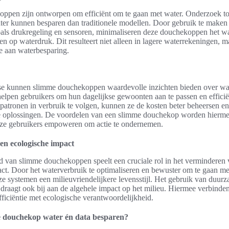
ppen zijn ontworpen om efficiënt om te gaan met water. Onderzoek to
ter kunnen besparen dan traditionele modellen. Door gebruik te maken
als drukregeling en sensoren, minimaliseren deze douchekoppen het w
en op waterdruk. Dit resulteert niet alleen in lagere waterrekeningen, m
ge aan waterbesparing.
se kunnen slimme douchekoppen waardevolle inzichten bieden over wat
lpen gebruikers om hun dagelijkse gewoonten aan te passen en efficië
patronen in verbruik te volgen, kunnen ze de kosten beter beheersen e
 oplossingen. De voordelen van een slimme douchekop worden hierme
t ze gebruikers empoweren om actie te ondernemen.
n ecologische impact
 van slimme douchekoppen speelt een cruciale rol in het verminderen 
ct. Door het waterverbruik te optimaliseren en bewuster om te gaan me
e systemen een milieuvriendelijkere levensstijl. Het gebruik van duur
e draagt ook bij aan de algehele impact op het milieu. Hiermee verbind
iciëntie met ecologische verantwoordelijkheid.
 douchekop water én data besparen?