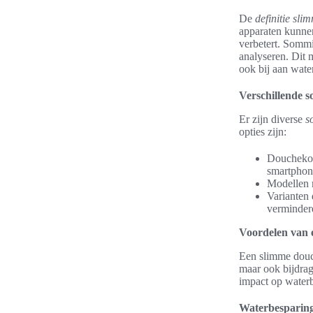
De
definitie sl
apparaten kunne
verbetert. Sommi
analyseren. Dit 
ook bij aan wate
Verschillende 
Er zijn diverse
s
opties zijn:
Douchekopp
smartphon
Modellen m
Varianten 
verminder
Voordelen van 
Een slimme douch
maar ook bijdrag
impact op waterb
Waterbesparin