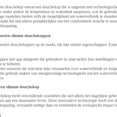
imme douchekop
omvat een douchekop die is uitgerust met technologisch
n onder andere de temperatuur en waterdruk aanpassen, wat de gebruik
ge modellen bieden zelfs de mogelijkheid om waterverbruik te monitor
maakt het niet alleen gemakkelijker om een comfortabele douche te nem
rbesparing.
soorten slimme douchekoppen
oorten douchekoppen
op de markt, elk met unieke eigenschappen. Enke
en met app-integratie die gebruikers in staat stellen hun instellingen 
e te beheren.
et sensoren die real-time data verzamelen over waterverbruik en tempe
die gebruik maken van energiezuinige technologieën om het waterverbr
en.
een slimme douchekop
ekop biedt verschillende voordelen die niet alleen het dagelijkse gebr
en aan een duurzamer leven. Deze innovatieve technologie heeft een si
esparing, verzamelt nuttige data en vermindert de ecologische impact o
g