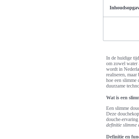
Inhoudsopgave
In de huidige ti
om zowel water a
wordt in Nederla
realiseren, maar 
hoe een slimme d
duurzame techno
Wat is een sli
Een slimme douch
Deze douchekopp
douche-ervaring 
definitie slimme
Definitie en fun