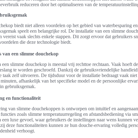
everbruik reduceren door het optimaliseren van de temperatuurinstellin
gebruiksgemak
ekop biedt niet alleen voordelen op het gebied van waterbesparing en
sgemak speelt een belangrijke rol. De installatie van een slimme dou
n vereist vaak slechts enkele stappen. Dit zorgt ervoor dat gebruikers s
voordelen die deze technologie biedt.
es van een slimme douchekop
an een slimme douchekop is meestal vrij rechttoe rechtaan. Vaak hoeft de
eslang te worden geschroefd. Dankzij de gebruiksvriendelijke handlei
 taak zelf uitvoeren. De tijdsduur voor de installatie bedraagt vaak nie
g minuten, afhankelijk van het specifieke model en de persoonlijke ervar
 in gebruiksgemak.
g en functionaliteit
ing van slimme douchekoppen is ontworpen om intuïtief en aangenaam 
functies zoals slimme temperatuurregeling en afstandsbediening via s
an een luxe gevoel, waar gebruikers de instellingen naar wens kunnen ve
ij deze functionaliteiten kunnen ze hun douche-ervaring volledig perso
edenheid verhoogt.