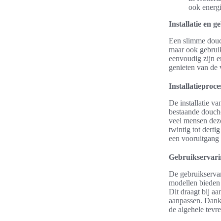
ook energi
Installatie en 
Een slimme douch
maar ook gebruik
eenvoudig zijn e
genieten van de 
Installatieproc
De installatie v
bestaande douch
veel mensen deze
twintig tot derti
een vooruitgang
Gebruikservarin
De gebruikservar
modellen bieden 
Dit draagt bij a
aanpassen. Dankz
de algehele tevr