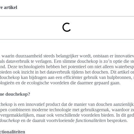
 artikel
jd waarin duurzaamheid steeds belangrijker wordt, ontstaan er innovatie
ls dataverbruik te verlagen. Een slimme douchekop is zo’n optie die st
nd. Deze technologieën hebben het potentieel om niet alleen waterbesp
bieden ook inzicht in het dataverbruik tijdens het douchen. Dit artikel 
ouchekop kan bijdragen aan een efficiënter gebruik van hulpbronnen, 
logieën en de ecologische voordelen die daarmee gepaard gaan.
mme douchekop?
ekop is een innovatief product dat de manier van douchen aanzienlijk
en combineren moderne technologie met gebruiksgemak, waardoor ze 
vergemakkelijken, maar ook verschillende voordelen bieden. In dit ge
 douchekop
en de daaruit voortvloeiende
functionaliteiten
besproken.
ctionaliteiten