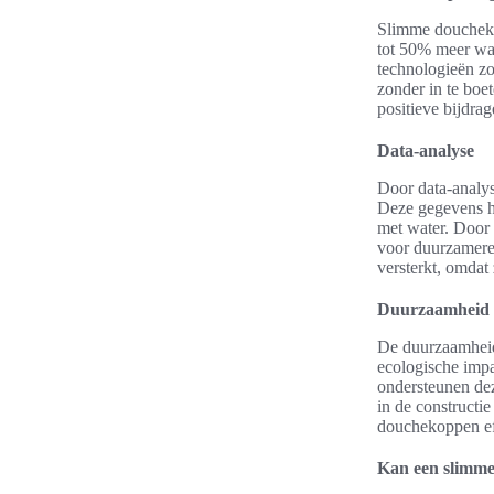
Slimme doucheko
tot 50% meer wa
technologieën zo
zonder in te boet
positieve bijdra
Data-analyse
Door data-analy
Deze gegevens he
met water. Door 
voor duurzamere
versterkt, omda
Duurzaamheid e
De duurzaamheid
ecologische impa
ondersteunen dez
in de constructi
douchekoppen eff
Kan een slimme