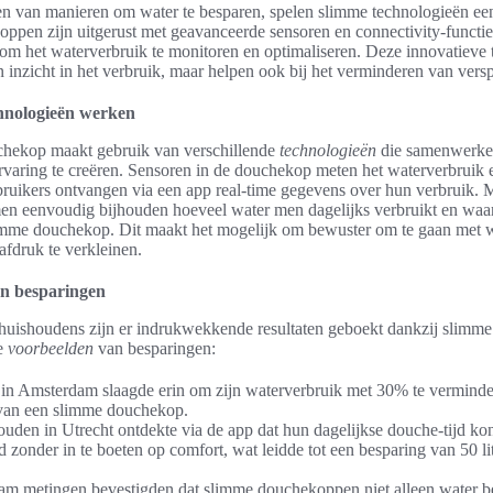
n van manieren om water te besparen, spelen slimme technologieën een 
pen zijn uitgerust met geavanceerde sensoren en connectivity-functies
m het waterverbruik te monitoren en optimaliseren. Deze innovatieve
n inzicht in het verbruik, maar helpen ook bij het verminderen van versp
hnologieën werken
hekop maakt gebruik van verschillende
technologieën
die samenwerke
ervaring te creëren. Sensoren in de douchekop meten het waterverbruik e
ruikers ontvangen via een app real-time gegevens over hun verbruik. 
men eenvoudig bijhouden hoeveel water men dagelijks verbruikt en wa
imme douchekop. Dit maakt het mogelijk om bewuster om te gaan met w
afdruk te verkleinen.
n besparingen
 huishoudens zijn er indrukwekkende resultaten geboekt dankzij slim
e
voorbeelden
van besparingen:
 in Amsterdam slaagde erin om zijn waterverbruik met 30% te verminde
van een slimme douchekop.
uden in Utrecht ontdekte via de app dat hun dagelijkse douche-tijd k
 zonder in te boeten op comfort, wat leidde tot een besparing van 50 li
dam metingen bevestigden dat slimme douchekoppen niet alleen water b