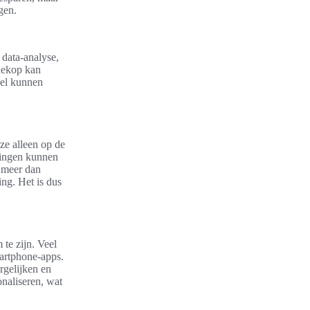
gen.
 data-analyse,
chekop kan
nel kunnen
ze alleen op de
dingen kunnen
t meer dan
ing. Het is dus
te zijn. Veel
martphone-apps.
rgelijken en
naliseren, wat