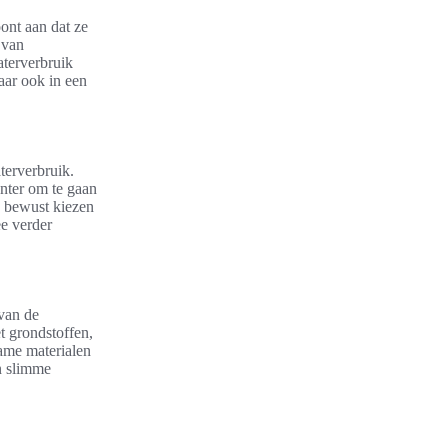
ont aan dat ze
 van
aterverbruik
aar ook in een
erverbruik.
nter om te gaan
n bewust kiezen
e verder
van de
t grondstoffen,
zame materialen
en slimme