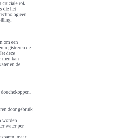
cruciale rol.
 die het
 technologieën
illing.
n om een
n registreren de
Met deze
ar men kan
ater en de
me douchekoppen.
ren door gebruik
on worden
ter water per
esparen, maar