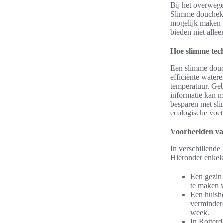
Bij het overwege
Slimme douchekop
mogelijk maken o
bieden niet allee
Hoe slimme tec
Een slimme douc
efficiënte water
temperatuur. Geb
informatie kan 
besparen met sl
ecologische voet
Voorbeelden va
In verschillende
Hieronder enkel
Een gezin
te maken 
Een huisho
verminderd
week.
In Rotter