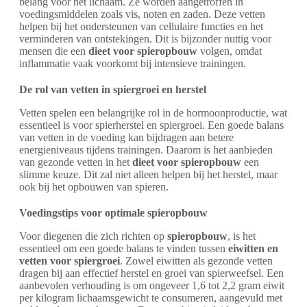
belang voor het lichaam. Ze worden aangetroffen in
voedingsmiddelen zoals vis, noten en zaden. Deze vetten
helpen bij het ondersteunen van cellulaire functies en het
verminderen van ontstekingen. Dit is bijzonder nuttig voor
mensen die een
dieet voor spieropbouw
volgen, omdat
inflammatie vaak voorkomt bij intensieve trainingen.
De rol van vetten in spiergroei en herstel
Vetten spelen een belangrijke rol in de hormoonproductie, wat
essentieel is voor spierherstel en spiergroei. Een goede balans
van vetten in de voeding kan bijdragen aan betere
energieniveaus tijdens trainingen. Daarom is het aanbieden
van gezonde vetten in het
dieet voor spieropbouw
een
slimme keuze. Dit zal niet alleen helpen bij het herstel, maar
ook bij het opbouwen van spieren.
Voedingstips voor optimale spieropbouw
Voor diegenen die zich richten op
spieropbouw
, is het
essentieel om een goede balans te vinden tussen
eiwitten en
vetten voor spiergroei
. Zowel eiwitten als gezonde vetten
dragen bij aan effectief herstel en groei van spierweefsel. Een
aanbevolen verhouding is om ongeveer 1,6 tot 2,2 gram eiwit
per kilogram lichaamsgewicht te consumeren, aangevuld met