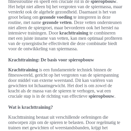
fitnessroutine en speelt een cruciale rol in de
spieropbouw
.
Het helpt niet alleen bij het vergroten van de spiermassa, maar
versterkt ook de algehele gezondheid. Daarnaast is het van
groot belang om
gezonde voeding
te integreren in deze
routine, met name
gezonde vetten
. Deze vetten ondersteunen
niet alleen de spiergroei, maar bevorderen ook het herstel na
intensieve trainingen. Door
krachttraining
te combineren
met een juiste inname van vetten, kan men optimaal profiteren
van de synergistische effectiviteit die deze combinatie biedt
voor de ontwikkeling van spiermassa.
Krachttraining: De basis voor spieropbouw
Krachttraining
is een fundamentele techniek binnen de
fitnesswereld, gericht op het vergroten van de spierspanning
door middel van externe weerstand. Dit kan variëren van
gewichten tot lichaamsgewicht. Het doel is om zowel de
kracht als de massa van de spieren te verhogen, wat een
cruciale stap is in de richting van effectieve
spieropbouw
.
Wat is krachttraining?
Krachttraining bestaat uit verschillende oefeningen die
ontworpen zijn om de spieren te belasten. Door regelmatig te
trainen met gewichten of weerstandsbanden, krijgt het