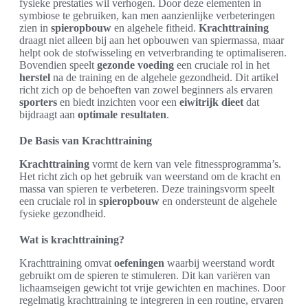
fysieke prestaties wil verhogen. Door deze elementen in
symbiose te gebruiken, kan men aanzienlijke verbeteringen
zien in
spieropbouw
en algehele fitheid.
Krachttraining
draagt niet alleen bij aan het opbouwen van spiermassa, maar
helpt ook de stofwisseling en vetverbranding te optimaliseren.
Bovendien speelt
gezonde voeding
een cruciale rol in het
herstel
na de training en de algehele gezondheid. Dit artikel
richt zich op de behoeften van zowel beginners als ervaren
sporters
en biedt inzichten voor een
eiwitrijk dieet
dat
bijdraagt aan
optimale resultaten
.
De Basis van Krachttraining
Krachttraining
vormt de kern van vele fitnessprogramma’s.
Het richt zich op het gebruik van weerstand om de kracht en
massa van spieren te verbeteren. Deze trainingsvorm speelt
een cruciale rol in
spieropbouw
en ondersteunt de algehele
fysieke gezondheid.
Wat is krachttraining?
Krachttraining omvat
oefeningen
waarbij weerstand wordt
gebruikt om de spieren te stimuleren. Dit kan variëren van
lichaamseigen gewicht tot vrije gewichten en machines. Door
regelmatig krachttraining te integreren in een routine, ervaren