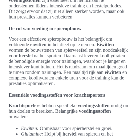
voedingsstoffen
zijn essentieel om het lichaam te
ondersteunen tijdens intensieve training en herstelperiodes.
Dit zorgt ervoor dat zij niet alleen sterker worden, maar ook
hun prestaties kunnen verbeteren.
De rol van voeding in spieropbouw
Voor een effectieve spieropbouw is het belangrijk om
voldoende
eiwitten
in het dieet op te nemen.
Eiwitten
vormen de bouwstenen van spierweefsel en zijn noodzakelijk
voor
herstel
na het sporten. Daarnaast leveren koolhydraten
de benodigde energie voor trainingen, waardoor je langer en
intensiever kunt trainen. Het is raadzaam om maaltijden goed
te timen rondom trainingen. Een maaltijd rijk aan
eiwitten
en
complexe koolhydraten enkele uren voor de training kan de
prestaties optimaliseren.
Essentiële voedingsstoffen voor krachtsporters
Krachtsporters
hebben specifieke
voedingsstoffen
nodig om
hun doelen te bereiken. Belangrijke
voedingsstoffen
omvatten:
Eiwitten:
Onmisbaar voor spierherstel en groei.
Glutamine:
Helpt bij
herstel
van spieren en het