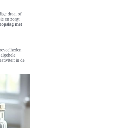
ige draai of
ie en zorgt
nopslag met
hoeveelheden,
 algehele
tiviteit in de