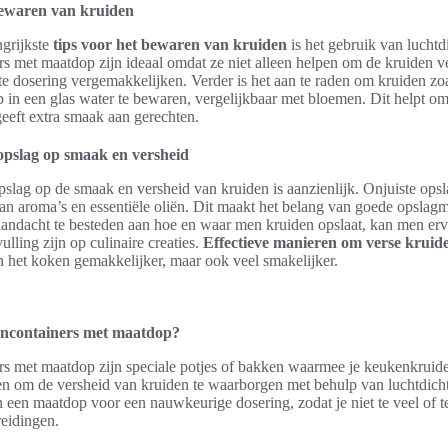
bewaren van kruiden
grijkste
tips voor het bewaren van kruiden
is het gebruik van luchtd
s met maatdop zijn ideaal omdat ze niet alleen helpen om de kruiden v
te dosering vergemakkelijken. Verder is het aan te raden om kruiden zo
op in een glas water te bewaren, vergelijkbaar met bloemen. Dit helpt 
geeft extra smaak aan gerechten.
opslag op smaak en versheid
slag op de smaak en versheid van kruiden is aanzienlijk. Onjuiste opsl
 van aroma’s en essentiële oliën. Dit maakt het belang van goede opslag
aandacht te besteden aan hoe en waar men kruiden opslaat, kan men erv
vulling zijn op culinaire creaties.
Effectieve manieren om verse kruid
n het koken gemakkelijker, maar ook veel smakelijker.
encontainers met maatdop?
rs met maatdop zijn speciale potjes of bakken waarmee je keukenkruid
n om de versheid van kruiden te waarborgen met behulp van luchtdicht
n een maatdop voor een nauwkeurige dosering, zodat je niet te veel of 
reidingen.