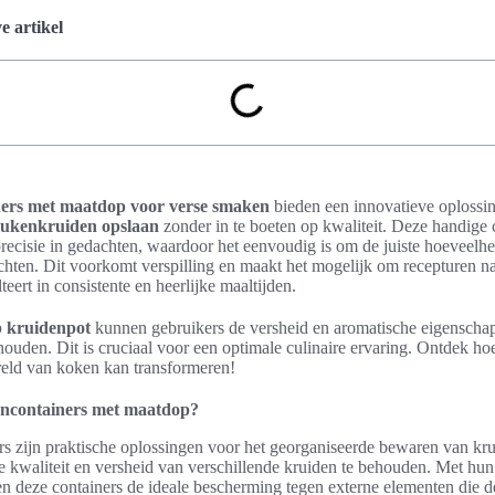
 artikel
ers met maatdop voor verse smaken
bieden een innovatieve oplossi
ukenkruiden opslaan
zonder in te boeten op kwaliteit. Deze handige c
ecisie in gedachten, waardoor het eenvoudig is om de juiste hoeveelhei
hten. Dit voorkomt verspilling en maakt het mogelijk om recepturen n
teert in consistente en heerlijke maaltijden.
 kruidenpot
kunnen gebruikers de versheid en aromatische eigenscha
houden. Dit is cruciaal voor een optimale culinaire ervaring. Ontdek h
reld van koken kan transformeren!
encontainers met maatdop?
s zijn praktische oplossingen voor het georganiseerde bewaren van kru
kwaliteit en versheid van verschillende kruiden te behouden. Met hun
n deze containers de ideale bescherming tegen externe elementen die 