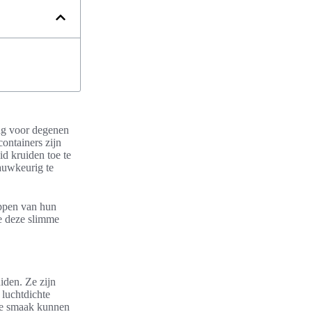
ng voor degenen
ontainers zijn
d kruiden toe te
auwkeurig te
ppen van hun
oe deze slimme
iden. Ze zijn
 luchtdichte
de smaak kunnen