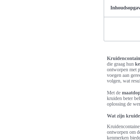
Inhoudsopgave
Kruidencontain
die graag hun
ke
ontworpen met pr
voegen aan gerec
volgen, wat resul
Met de
maatdop
kruiden beter be
oplossing de we
Wat zijn kruid
Kruidencontainer
ontworpen om de 
kenmerken biede