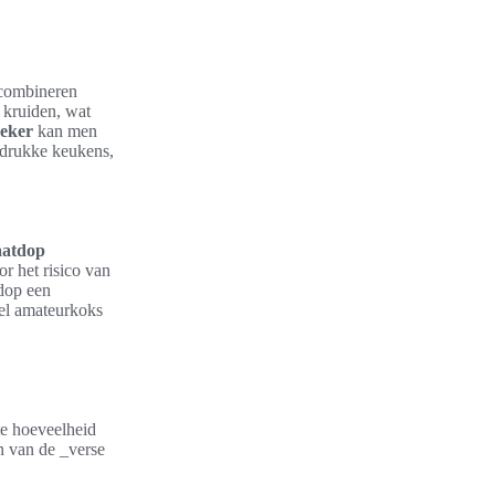
 combineren
 kruiden, wat
eker
kan men
 drukke keukens,
atdop
r het risico van
tdop een
wel amateurkoks
te hoeveelheid
n van de _verse