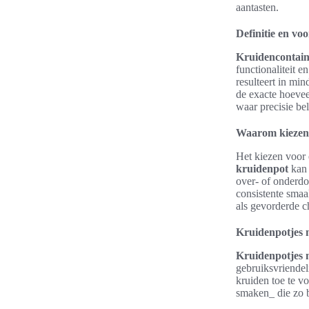
aantasten.
Definitie en vo
Kruidencontain
functionaliteit 
resulteert in mi
de exacte hoevee
waar precisie bel
Waarom kiezen
Het kiezen voor 
kruidenpot
kan 
over- of onderdo
consistente smaa
als gevorderde ch
Kruidenpotjes 
Kruidenpotjes 
gebruiksvriendel
kruiden toe te v
smaken_ die zo b