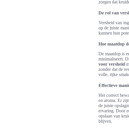
zorgen dat kruid
De rol van vers
Versheid van ing
op de juiste man
kunnen hun poten
Hoe maatdop de
De maatdop is ee
minimaliseert. D
voor versheid
ma
zonder dat de re
volle, rijke sma
Effectieve man
Het correct bewa
en aroma. Er zij
de juiste opslag
ervaring. Door e
opslaan van krui
blijven.