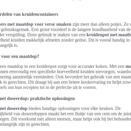
ordelen van kruidencontainers
ers met maatdop voor verse smaken
zijn meer dan alleen potjes. Ze
en gebruiksgemak. Een groot voordeel is de langere houdbaarheid van de
nder verspilling. Door gebruik te maken van een
kruidenpot met maatb
lheid kruiden makkelijk afmeten zonder gedoe. Dit is vooral handig in
angrijk is.
 voor een maatdop?
een maatdop in een kruidenpot zorgt voor accurater koken. Met een
ma
men eenvoudig een specifieke hoeveelheid kruiden toevoegen, waardoo
sering aanzienlijk vermindert. Ook bevordert het gebruik van een maa
k in gerechten. Dit draagt bij aan een betere kookervaring en helpt zo
efs om hun recepten tot in de perfectie uit te voeren.
met doseerdop: praktische oplossingen
met doseerdop
bieden handige oplossingen voor elke keuken. De
ijkheid van doseerdoppen maakt het een fluitje van een cent om de juis
oegen. Dit voorkomt niet alleen morsen, maar helpt ook bij het behoude
elangrijk zijn in gerechten.