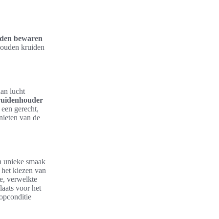
iden bewaren
rhouden kruiden
an lucht
ruidenhouder
 een gerecht,
enieten van de
un unieke smaak
n het kiezen van
e, verwelkte
laats voor het
opconditie