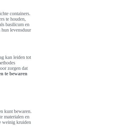
ichte containers.
ers te houden,
als basilicum en
om hun levensduur
ag kan leiden tot
methodes
oor zorgen dat
en te bewaren
en kunt bewaren.
e materialen en
te weinig kruiden