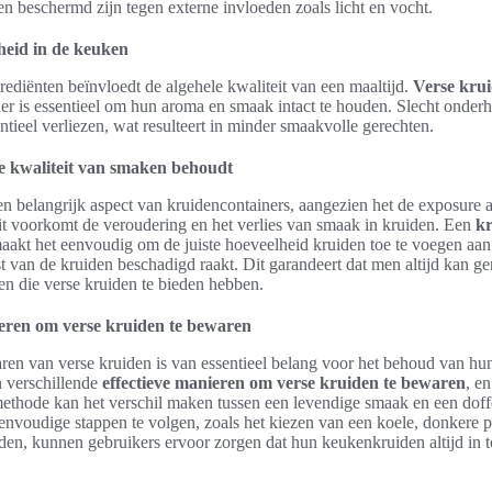
en beschermd zijn tegen externe invloeden zoals licht en vocht.
heid in de keuken
rediënten beïnvloedt de algehele kwaliteit van een maaltijd.
Verse kru
ier is essentieel om hun aroma en smaak intact te houden. Slecht onde
tieel verliezen, wat resulteert in minder smaakvolle gerechten.
 kwaliteit van smaken behoudt
n belangrijk aspect van kruidencontainers, aangezien het de exposure a
it voorkomt de veroudering en het verlies van smaak in kruiden. Een
k
akt het eenvoudig om de juiste hoeveelheid kruiden toe te voegen aan
st van de kruiden beschadigd raakt. Dit garandeert dat men altijd kan g
ken die verse kruiden te bieden hebben.
ieren om verse kruiden te bewaren
ren van verse kruiden is van essentieel belang voor het behoud van h
n verschillende
effectieve manieren om verse kruiden te bewaren
, e
methode kan het verschil maken tussen een levendige smaak en een doff
envoudige stappen te volgen, zoals het kiezen van een koele, donkere p
den, kunnen gebruikers ervoor zorgen dat hun keukenkruiden altijd in t