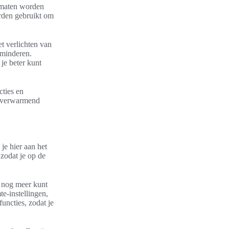
n maten worden
orden gebruikt om
t verlichten van
rminderen.
je beter kunt
cties en
n verwarmend
je hier aan het
zodat je op de
e nog meer kunt
e-instellingen,
uncties, zodat je