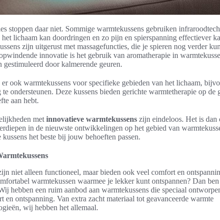
es stoppen daar niet. Sommige warmtekussens gebruiken infraroodtech
 het lichaam kan doordringen en zo pijn en spierspanning effectiever k
sens zijn uitgerust met massagefuncties, die je spieren nog verder k
opwindende innovatie is het gebruik van aromatherapie in warmtekusse
n gestimuleerd door kalmerende geuren.
 er ook warmtekussens voor specifieke gebieden van het lichaam, bijv
 te ondersteunen. Deze kussens bieden gerichte warmtetherapie op de 
fte aan hebt.
elijkheden met
innovatieve warmtekussens
zijn eindeloos. Het is dan
erdiepen in de nieuwste ontwikkelingen op het gebied van warmtekusse
kussens het beste bij jouw behoeften passen.
Warmtekussens
jn niet alleen functioneel, maar bieden ook veel comfort en ontspanni
omfortabel warmtekussen waarmee je lekker kunt ontspannen? Dan ben j
! Wij hebben een ruim aanbod aan warmtekussens die speciaal ontworpen
 en ontspanning. Van extra zacht materiaal tot geavanceerde warmte
ogieën, wij hebben het allemaal.