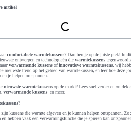
 artikel
naar
comfortabele warmtekussens
? Dan ben je op de juiste plek! In di
nieuwste ontwerpen en technologieën die
warmtekussens
tegenwoordig
 naar
verwarmende kussens
of
innovatieve warmtekussens
, wij heb
de nieuwste trend op het gebied van warmtekussen, en leer hoe deze j
 en je helpen ontspannen.
de
nieuwste warmtekussens
op de markt? Lees snel verder en ontdek 
n,
verwarmende kussens
, en meer.
tekussens?
s
zijn kussens die warmte afgeven en je kunnen helpen ontspannen. Ze 
n en hebben vaak een verwarmingsfunctie die je spieren kan ontspannen