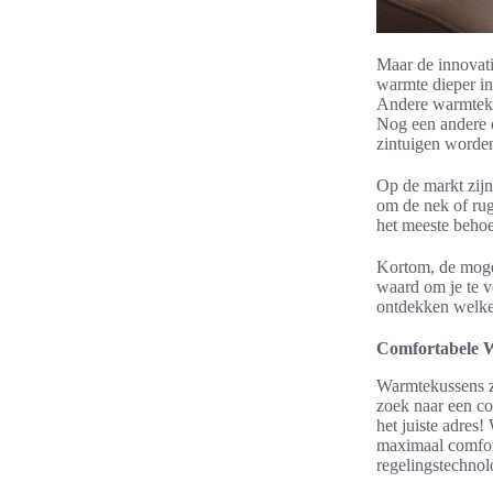
Maar de innovati
warmte dieper in
Andere warmtekus
Nog een andere 
zintuigen worde
Op de markt zijn
om de nek of rug
het meeste behoe
Kortom, de mog
waard om je te v
ontdekken welke 
Comfortabele 
Warmtekussens zi
zoek naar een c
het juiste adres
maximaal comfort
regelingstechnol