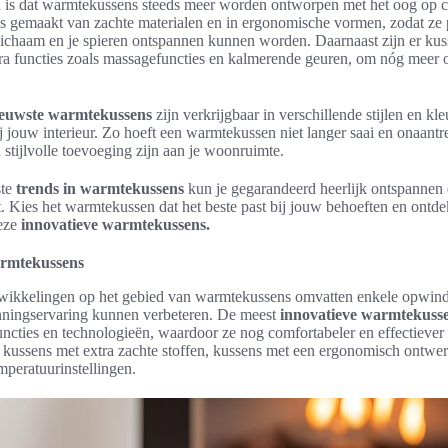
 is dat warmtekussens steeds meer worden ontworpen met het oog op c
 gemaakt van zachte materialen en in ergonomische vormen, zodat ze 
e lichaam en je spieren ontspannen kunnen worden. Daarnaast zijn er kus
tra functies zoals massagefuncties en kalmerende geuren, om nóg meer 
ieuwste warmtekussens
zijn verkrijgbaar in verschillende stijlen en kl
j jouw interieur. Zo hoeft een warmtekussen niet langer saai en onaantrek
 stijlvolle toevoeging zijn aan je woonruimte.
ste
trends in warmtekussens
kun je gegarandeerd heerlijk ontspannen 
. Kies het warmtekussen dat het beste past bij jouw behoeften en ontde
eze
innovatieve warmtekussens.
armtekussens
wikkelingen op het gebied van warmtekussens omvatten enkele opwind
nningservaring kunnen verbeteren. De meest
innovatieve warmtekuss
ncties en technologieën, waardoor ze nog comfortabeler en effectieve
 kussens met extra zachte stoffen, kussens met een ergonomisch ontwe
mperatuurinstellingen.