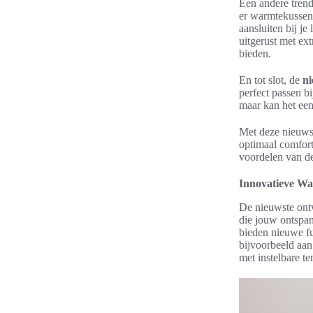
Een andere trend
er warmtekussens
aansluiten bij j
uitgerust met ex
bieden.
En tot slot, de
n
perfect passen bi
maar kan het een
Met deze nieuw
optimaal comfort
voordelen van d
Innovatieve W
De nieuwste ont
die jouw ontspa
bieden nieuwe fu
bijvoorbeeld aan
met instelbare te