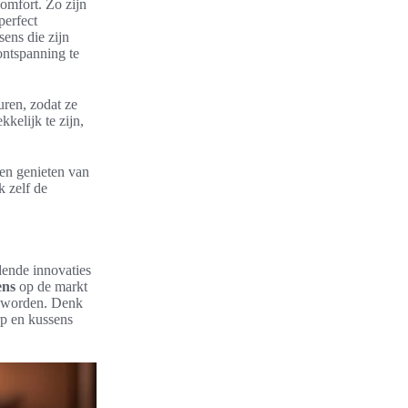
omfort. Zo zijn
perfect
sens die zijn
ontspanning te
euren, zodat ze
kelijk te zijn,
en genieten van
k zelf de
ende innovaties
ens
op de markt
r worden. Denk
rp en kussens