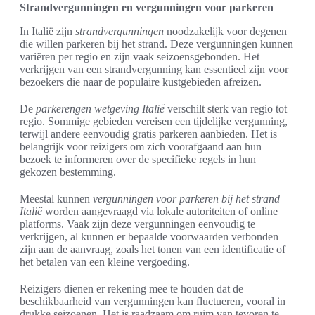
Strandvergunningen en vergunningen voor parkeren
In Italië zijn
strandvergunningen
noodzakelijk voor degenen
die willen parkeren bij het strand. Deze vergunningen kunnen
variëren per regio en zijn vaak seizoensgebonden. Het
verkrijgen van een strandvergunning kan essentieel zijn voor
bezoekers die naar de populaire kustgebieden afreizen.
De
parkerengen wetgeving Italië
verschilt sterk van regio tot
regio. Sommige gebieden vereisen een tijdelijke vergunning,
terwijl andere eenvoudig gratis parkeren aanbieden. Het is
belangrijk voor reizigers om zich voorafgaand aan hun
bezoek te informeren over de specifieke regels in hun
gekozen bestemming.
Meestal kunnen
vergunningen voor parkeren bij het strand
Italië
worden aangevraagd via lokale autoriteiten of online
platforms. Vaak zijn deze vergunningen eenvoudig te
verkrijgen, al kunnen er bepaalde voorwaarden verbonden
zijn aan de aanvraag, zoals het tonen van een identificatie of
het betalen van een kleine vergoeding.
Reizigers dienen er rekening mee te houden dat de
beschikbaarheid van vergunningen kan fluctueren, vooral in
drukke seizoenen. Het is raadzaam om ruim van tevoren te