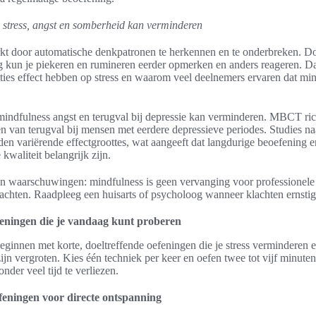
 stress, angst en somberheid kan verminderen
kt door automatische denkpatronen te herkennen en te onderbreken. D
g kun je piekeren en rumineren eerder opmerken en anders reageren. Da
ies effect hebben op stress en waarom veel deelnemers ervaren dat min
 mindfulness angst en terugval bij depressie kan verminderen. MBCT ric
 van terugval bij mensen met eerdere depressieve periodes. Studies na
en variërende effectgroottes, wat aangeeft dat langdurige beoefening e
kwaliteit belangrijk zijn.
n waarschuwingen: mindfulness is geen vervanging voor professionele z
lachten. Raadpleeg een huisarts of psycholoog wanneer klachten ernstig 
feningen die je vandaag kunt proberen
eginnen met korte, doeltreffende oefeningen die je stress verminderen e
jn vergroten. Kies één techniek per keer en oefen twee tot vijf minute
onder veel tijd te verliezen.
eningen voor directe ontspanning