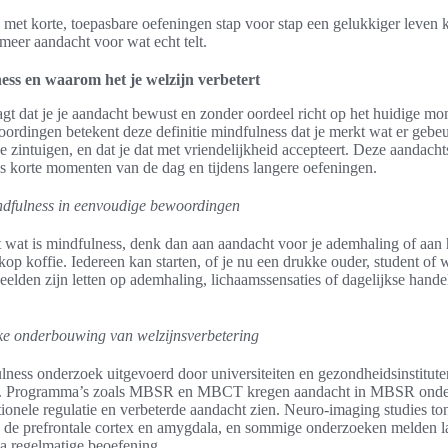
je met korte, toepasbare oefeningen stap voor stap een gelukkiger leven 
 meer aandacht voor wat echt telt.
ess en waarom het je welzijn verbetert
gt dat je je aandacht bewust en zonder oordeel richt op het huidige mo
rdingen betekent deze definitie mindfulness dat je merkt wat er gebeur
e zintuigen, en dat je dat met vriendelijkheid accepteert. Deze aandachts
ns korte momenten van de dag en tijdens langere oefeningen.
indfulness in eenvoudige bewoordingen
gt wat is mindfulness, denk dan aan aandacht voor je ademhaling of aan
kop koffie. Iedereen kan starten, of je nu een drukke ouder, student of
eelden zijn letten op ademhaling, lichaamssensaties of dagelijkse hande
ke onderbouwing van welzijnsverbetering
ulness onderzoek uitgevoerd door universiteiten en gezondheidsinstitut
al. Programma’s zoals MBSR en MBCT kregen aandacht in MBSR onder
ionele regulatie en verbeterde aandacht zien. Neuro-imaging studies to
n de prefrontale cortex en amygdala, en sommige onderzoeken melden l
na regelmatige beoefening.