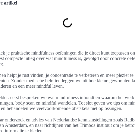
 artikel
tdek je praktische mindfulness oefeningen die je direct kunt toepassen o
eest compacte uitleg over wat mindfulness is, gevolgd door concrete oe
eg.
n helpt je rust vinden, je concentratie te verbeteren en meer plezier te
nten. Zonder medische beloften leggen we uit hoe kleine gewoonten k
nderen en een meer mindful leven.
lder: eerst bespreken we wat mindfulness inhoudt en waarom het werkt
ingen, body scan en mindful wandelen. Tot slot geven we tips om mind
en en behandelen we veelvoorkomende obstakels met oplossingen.
r onderzoek en advies van Nederlandse kennisinstellingen zoals Radb
van Amsterdam, en naar richtlijnen van het Trimbos-instituut om je betr
d informatie te bieden.