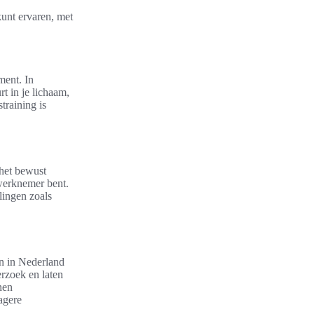
kunt ervaren, met
ment. In
t in je lichaam,
training is
 het bewust
 werknemer bent.
lingen zoals
en in Nederland
zoek en laten
nen
agere