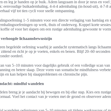
gen en leg je handen op je buik. Adem langzaam in door je neus en voel j
k: eenvoudige buikademhaling, 4-4-4 ademhaling (in-houd-uit), 4-7-8 
rhaal vijf tot tien cycli voor snelle ontspanning.
ingsoefening 1–5 minuten voor een directe verlaging van hartslag en 
mhalingsoefeningen op werk, thuis of onderweg. Koppel korte sessies 
ls koffie of voor het slapen om een rustige ademhaling gewoonte te vorm
 verhoogde lichaamsbewustzijn
een begeleide oefening waarbij je aandacht systematisch langs lichaamsd
zittend en richt je op je voeten, enkels en benen. Blijf 20–60 seconden 
 zonder oordeel.
can van 5–10 minuten voor dagelijks gebruik of een volledige scan va
anning en betere slaap. Deze vorm van somatische mindfulness verbete
jn en kan helpen bij slaapproblemen en chronische pijn.
ndacht: mindful wandelen
elen breng je je aandacht bij bewegen en bij elke stap. Kies een rustige
rmaal. Voel het contact van je voeten met de grond en observeer adem 
ful wandelen oefeningen van 5–10 minuten uit tijdens werkpauzes of m