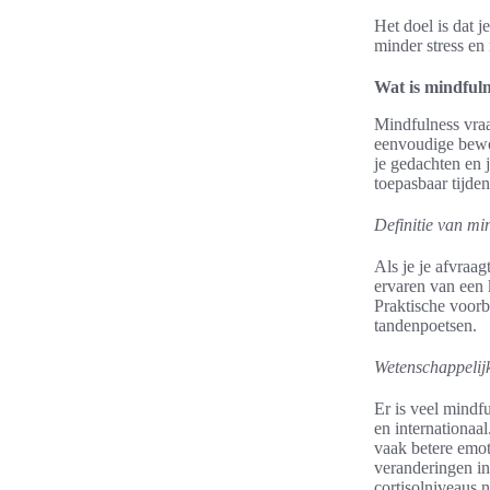
Het doel is dat 
minder stress en
Wat is mindfuln
Mindfulness vraa
eenvoudige bewoo
je gedachten en j
toepasbaar tijde
Definitie van m
Als je je afvraa
ervaren van een 
Praktische voorb
tandenpoetsen.
Wetenschappelij
Er is veel mindf
en internationa
vaak betere emot
veranderingen i
cortisolniveaus 