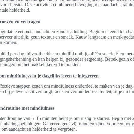
oor herstel. Deze activiteit combineert beweging met aandachtstrainin
tale helderheid.
proeven en vertragen
agt dat je eet met aandacht en zonder afleiding. Begin met een klein ha
serveer uiterlijk, geur, textuur en smaak. Kauw langzaam en merk geda
en komen.
altijd per dag, bijvoorbeeld een mindful ontbijt, of één snack. Eten met
igingsherkenning en kan helpen bij gezonder eetgedrag. Betrek gezin of
eningen om het makkelijker vol te houden.
om mindfulness in je dagelijks leven te integreren
effectieve stappen zetten om mindfulness onderdeel te maken van je dag
en bij je leven. Dit verhoogt focus en vermindert reactiviteit, of je nu th
endroutine met mindfulness
tendroutine van 5–15 minuten helpt je om rustig te starten. Begin met
demhalingsoefeningen. Ga vervolgens vijf minuten zitten voor een body
 om aandacht en helderheid te vergroten.