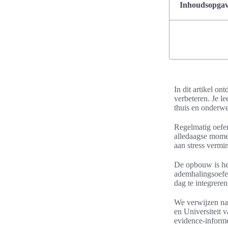
Inhoudsopgave
In dit artikel on
verbeteren. Je l
thuis en onderw
Regelmatig oefene
alledaagse mome
aan stress vermi
De opbouw is he
ademhalingsoefen
dag te integrer
We verwijzen naa
en Universiteit 
evidence-informe