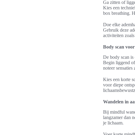
Ga zitten of lig
Kies een technie
box breathing. He
Doe elke ademhal
Gebruik deze ade
activiteiten zoa
Body scan voor
De body scan is 
Begin liggend of 
noteer sensaties
Kies een korte s
voor diepe ontsp
lichaamsbewustzi
Wandelen in aa
Bij mindful wand
langzamer dan no
je lichaam.
Voer korte mind