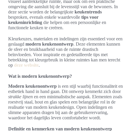
visueel aantrekkelijke ruimte, maar ook om een praktische
omgeving die aansluit bij de levensstijl van de bewoners. In
deze sectie worden de belangrijkste
keukentrends
besproken, evenals enkele waardevolle
tips voor
keukeninrichting
die helpen om een persoonlijke en
functionele keuken te creëren.
Kleurkeuzes, materialen en indelingen zijn essentieel voor een
geslaagd
modern keukenontwerp
. Deze elementen kunnen
de sfeer en bruikbaarheid van de ruimte drastisch
beïnvloeden. Voor inspiratie en gedetailleerde tips met
betrekking tot kleurgebruik in kleine ruimtes kan men terecht
op
deze website
.
Wat is modern keukenontwerp?
Modern keukenontwerp
is een stijl waarbij functionaliteit en
esthetiek hand in hand gaan. Dit ontwerp kenmerkt zich door
strakke lijnen
en een minimalistische aanpak. Elementen zoals
roestvrij staal, hout en glas spelen een belangrijke rol in de
realisatie van modern keukendesign. Open indelingen en
slimme apparaten dragen bij aan de gebruikerervaring,
waardoor het dagelijks leven comfortabeler wordt.
Definitie en kenmerken van modern keukenontwerp