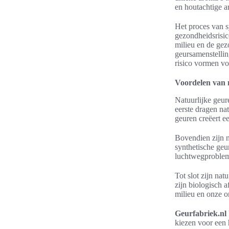
en houtachtige a
Het proces van s
gezondheidsrisi
milieu en de ge
geursamenstellin
risico vormen vo
Voordelen van 
Natuurlijke geur
eerste dragen na
geuren creëert ee
Bovendien zijn n
synthetische geu
luchtwegproblem
Tot slot zijn na
zijn biologisch a
milieu en onze 
Geurfabriek.nl
kiezen voor een 