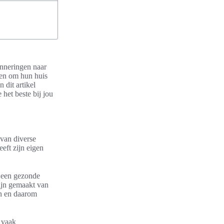
inneringen naar
ren om hun huis
In dit artikel
het beste bij jou
 van diverse
eft zijn eigen
 een gezonde
ijn gemaakt van
en en daarom
t vaak