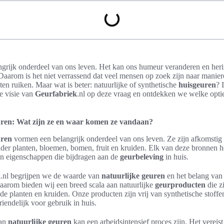
ngrijk onderdeel van ons leven. Het kan ons humeur veranderen en her
aarom is het niet verrassend dat veel mensen op zoek zijn naar manie
ten ruiken. Maar wat is beter: natuurlijke of synthetische
huisgeuren
? 
e visie van
Geurfabriek
.nl op deze vraag en ontdekken we welke optie 
uren: Wat zijn ze en waar komen ze vandaan?
uren
vormen een belangrijk onderdeel van ons leven. Ze zijn afkomstig
er planten, bloemen, bomen, fruit en kruiden. Elk van deze bronnen he
en eigenschappen die bijdragen aan de
geurbeleving
in huis.
k
.nl begrijpen we de waarde van
natuurlijke geuren
en het belang van
arom bieden wij een breed scala aan natuurlijke
geurproducten
die z
lde planten en kruiden. Onze producten zijn vrij van synthetische stoff
riendelijk voor gebruik in huis.
van
natuurlijke geuren
kan een arbeidsintensief proces zijn. Het vereis