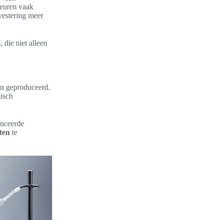
geuren vaak
vestering meer
, die niet alleen
en geproduceerd.
isch
anceerde
ten
te