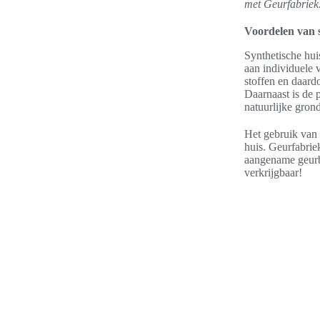
met Geurfabriek.
Voordelen van 
Synthetische hui
aan individuele 
stoffen en daardo
Daarnaast is de 
natuurlijke grond
Het gebruik van 
huis. Geurfabrie
aangename geurbe
verkrijgbaar!