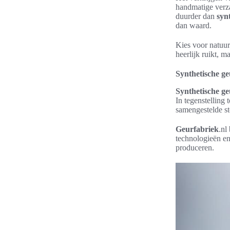
handmatige verza
duurder dan
syn
dan waard.
Kies voor natuur
heerlijk ruikt, 
Synthetische g
Synthetische g
In tegenstelling
samengestelde st
Geurfabriek
.nl
technologieën en
produceren.