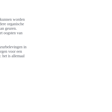
st kunnen worden
ndere organische
aan geuren.
et oogsten van
geurbelevingen in
rgen voor een
 het is allemaal