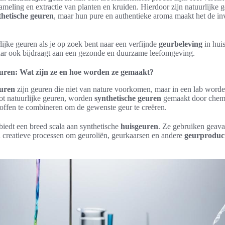
meling en extractie van planten en kruiden. Hierdoor zijn natuurlijke 
thetische geuren
, maar hun pure en authentieke aroma maakt het de in
lijke geuren als je op zoek bent naar een verfijnde
geurbeleving
in huis
maar ook bijdraagt aan een gezonde en duurzame leefomgeving.
euren: Wat zijn ze en hoe worden ze gemaakt?
euren
zijn geuren die niet van nature voorkomen, maar in een lab word
 tot natuurlijke geuren, worden
synthetische geuren
gemaakt door chem
offen te combineren om de gewenste geur te creëren.
 biedt een breed scala aan synthetische
huisgeuren
. Ze gebruiken geav
 creatieve processen om geuroliën, geurkaarsen en andere
geurproduc