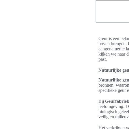
Geur is een bela
boven brengen. D
aangenamer te la
kijken we naar d
past.
Natuurlijke ge
Natuurlijke ge
bronnen, waarond
specifieke geur 
Bij
Geurfabrie
leefomgeving. Da
biologisch getee
veilig en milieuv
Het verkrijgen 