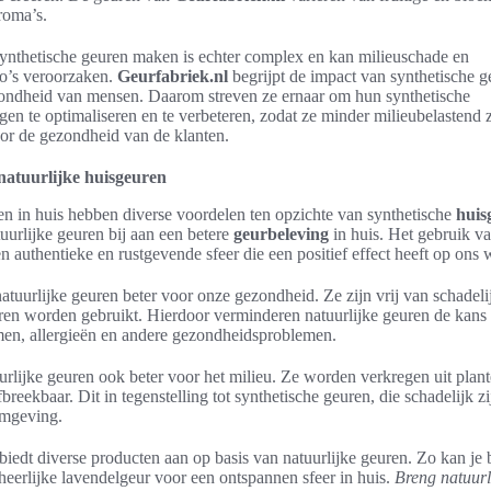
roma’s.
ynthetische geuren maken is echter complex en kan milieuschade en
co’s veroorzaken.
Geurfabriek.nl
begrijpt de impact van synthetische g
zondheid van mensen. Daarom streven ze ernaar om hun synthetische
gen te optimaliseren en te verbeteren, zodat ze minder milieubelastend 
or de gezondheid van de klanten.
natuurlijke huisgeuren
en in huis hebben diverse voordelen ten opzichte van synthetische
huis
tuurlijke geuren bij aan een betere
geurbeleving
in huis. Het gebruik va
n authentieke en rustgevende sfeer die een positief effect heeft op ons w
atuurlijke geuren beter voor onze gezondheid. Ze zijn vrij van schadelij
ren worden gebruikt. Hierdoor verminderen natuurlijke geuren de kans
en, allergieën en andere gezondheidsproblemen.
tuurlijke geuren ook beter voor het milieu. Ze worden verkregen uit plan
fbreekbaar. Dit in tegenstelling tot synthetische geuren, die schadelijk z
omgeving.
biedt diverse producten aan op basis van natuurlijke geuren. Zo kan je 
heerlijke lavendelgeur voor een ontspannen sfeer in huis.
Breng natuurli