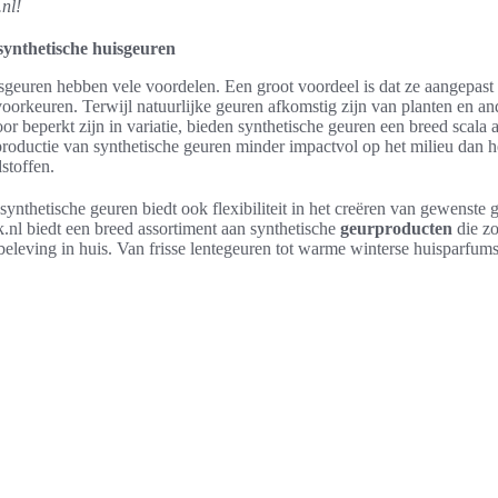
nl!
synthetische huisgeuren
sgeuren hebben vele voordelen. Een groot voordeel is dat ze aangepa
voorkeuren. Terwijl natuurlijke geuren afkomstig zijn van planten en a
or beperkt zijn in variatie, bieden synthetische geuren een breed scala 
productie van synthetische geuren minder impactvol op het milieu dan h
stoffen.
synthetische geuren biedt ook flexibiliteit in het creëren van gewenste 
k.nl biedt een breed assortiment aan synthetische
geurproducten
die zo
leving in huis. Van frisse lentegeuren tot warme winterse huisparfums: