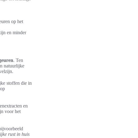
euren op het
zijn en minder
geuren
. Ten
n natuurlijke
elzijn.
ke stoffen die in
 op
tenextracten en
ijn voor het
bijvoorbeeld
jke rust in huis