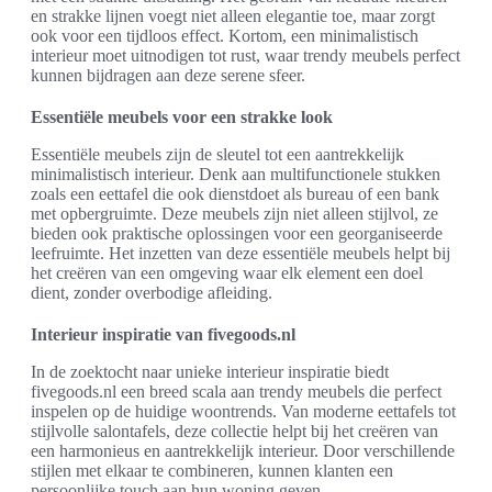
en strakke lijnen voegt niet alleen elegantie toe, maar zorgt
ook voor een tijdloos effect. Kortom, een minimalistisch
interieur moet uitnodigen tot rust, waar trendy meubels perfect
kunnen bijdragen aan deze serene sfeer.
Essentiële meubels voor een strakke look
Essentiële meubels zijn de sleutel tot een aantrekkelijk
minimalistisch interieur. Denk aan multifunctionele stukken
zoals een eettafel die ook dienstdoet als bureau of een bank
met opbergruimte. Deze meubels zijn niet alleen stijlvol, ze
bieden ook praktische oplossingen voor een georganiseerde
leefruimte. Het inzetten van deze essentiële meubels helpt bij
het creëren van een omgeving waar elk element een doel
dient, zonder overbodige afleiding.
Interieur inspiratie van fivegoods.nl
In de zoektocht naar unieke interieur inspiratie biedt
fivegoods.nl een breed scala aan trendy meubels die perfect
inspelen op de huidige woontrends. Van moderne eettafels tot
stijlvolle salontafels, deze collectie helpt bij het creëren van
een harmonieus en aantrekkelijk interieur. Door verschillende
stijlen met elkaar te combineren, kunnen klanten een
persoonlijke touch aan hun woning geven.