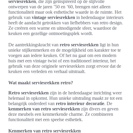
serviesrekken
, die zijn geïnspireerd op de stijlvolle
ontwerpen van de jaren ’50 en ’60, brengen niet alleen
functionaliteit maar ook esthetische waarde in de ruimte. Het
gebruik van
vintage serviesrekken
in hedendaagse interieurs
heeft de aandacht getrokken van liefhebbers van retro design.
Ze creëren een warme en uitnodigende sfeer, waardoor de
keuken een gezellige ontmoetingsplek wordt.
De aantrekkingskracht van
retro serviesrekken
ligt in hun
unieke stijlkenmerken en de mogelijkheid om karakter toe te
voegen aan iedere keuken. Of het nu gaat om een modern
huis met een vintage twist of een traditioneel interieur, het
gebruik van deze originele serviesrekken zorgt ervoor dat de
keuken een verleden en verhaal uitstraalt.
Wat maakt serviesrekken retro?
Retro serviesrekken
zijn in de hedendaagse inrichting weer
helemaal in opkomst. Hun unieke uitstraling maakt ze tot een
belangrijk onderdeel van
retro interieur decoratie
. De
kenmerken van retro serviesrekken
zijn divers en geven
deze meubels een kenmerkende charme. Ze combineren
functionaliteit met een speelse esthetiek.
Kenmerken van retro serviesrekken