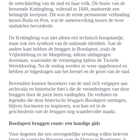
de ontwikkeling van de stad en haar volk. De bouw van de
beroemde Kettingbrug, voltooid in 1849, markeerde een
belangrijk keerpunt. Dit was de eerste permanente verbinding
tussen Buda en Pest, wat de samenwerking tussen de twee
stadsdelen bevorderde.
De Kettingbrug was niet alleen een technisch hoogstandje,
maar ook een symbool van de nationale identiteit. Aan de
andere kant hebben de bruggen in Boedapest, zoals de
Vrijheidsbrug en de Margitbrug, talloze uitdagingen
doorstaan, waaronder de vernietiging tijdens de Tweede
Wereldoorlog. Na de oorlog werden ze weer opgebouwd en
hebben ze bijgedragen aan het herstel en de groei van de stad.
Bovendien kunnen bezoekers van de stad zich vergapen aan
archivalia en historische foto’s die de veranderingen van deze
bruggen door de jaren heen vastlegden. De verhalen en
legendes die deze
historische bruggen Boedapest
omringen,
blijven fascineren en inspireren, wat hun rol in de
geschiedenis van de bruggen
nog waardevoller maakt.
Boedapest bruggen route: een handige gids
Voor degenen die een onvergetelijke ervaring willen beleven
langs de iconische Bruggen over de Donau in Boedapest, is