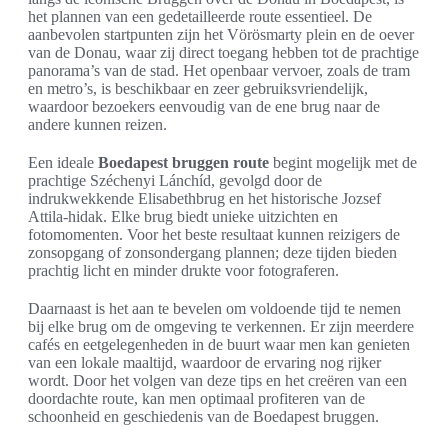
het plannen van een gedetailleerde route essentieel. De
aanbevolen startpunten zijn het Vörösmarty plein en de oever
van de Donau, waar zij direct toegang hebben tot de prachtige
panorama’s van de stad. Het openbaar vervoer, zoals de tram
en metro’s, is beschikbaar en zeer gebruiksvriendelijk,
waardoor bezoekers eenvoudig van de ene brug naar de
andere kunnen reizen.
Een ideale
Boedapest bruggen route
begint mogelijk met de
prachtige Széchenyi Lánchíd, gevolgd door de
indrukwekkende Elisabethbrug en het historische Jozsef
Attila-hidak. Elke brug biedt unieke uitzichten en
fotomomenten. Voor het beste resultaat kunnen reizigers de
zonsopgang of zonsondergang plannen; deze tijden bieden
prachtig licht en minder drukte voor fotograferen.
Daarnaast is het aan te bevelen om voldoende tijd te nemen
bij elke brug om de omgeving te verkennen. Er zijn meerdere
cafés en eetgelegenheden in de buurt waar men kan genieten
van een lokale maaltijd, waardoor de ervaring nog rijker
wordt. Door het volgen van deze tips en het creëren van een
doordachte route, kan men optimaal profiteren van de
schoonheid en geschiedenis van de Boedapest bruggen.