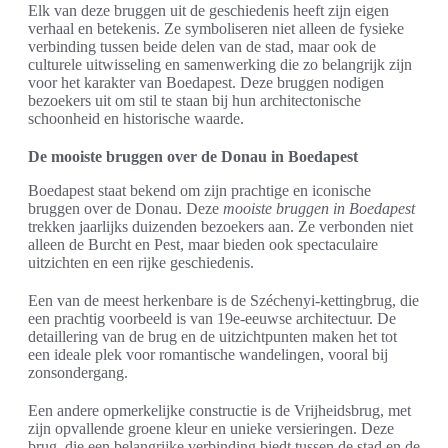
Elk van deze bruggen uit de geschiedenis heeft zijn eigen
verhaal en betekenis. Ze symboliseren niet alleen de fysieke
verbinding tussen beide delen van de stad, maar ook de
culturele uitwisseling en samenwerking die zo belangrijk zijn
voor het karakter van Boedapest. Deze bruggen nodigen
bezoekers uit om stil te staan bij hun architectonische
schoonheid en historische waarde.
De mooiste bruggen over de Donau in Boedapest
Boedapest staat bekend om zijn prachtige en iconische
bruggen over de Donau. Deze
mooiste bruggen in Boedapest
trekken jaarlijks duizenden bezoekers aan. Ze verbonden niet
alleen de Burcht en Pest, maar bieden ook spectaculaire
uitzichten en een rijke geschiedenis.
Een van de meest herkenbare is de Széchenyi-kettingbrug, die
een prachtig voorbeeld is van 19e-eeuwse architectuur. De
detaillering van de brug en de uitzichtpunten maken het tot
een ideale plek voor romantische wandelingen, vooral bij
zonsondergang.
Een andere opmerkelijke constructie is de Vrijheidsbrug, met
zijn opvallende groene kleur en unieke versieringen. Deze
brug, die een belangrijke verbinding biedt tussen de stad en de