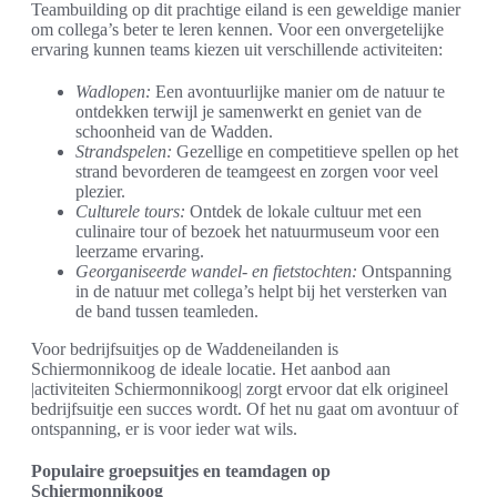
Teambuilding op dit prachtige eiland is een geweldige manier
om collega’s beter te leren kennen. Voor een onvergetelijke
ervaring kunnen teams kiezen uit verschillende activiteiten:
Wadlopen:
Een avontuurlijke manier om de natuur te
ontdekken terwijl je samenwerkt en geniet van de
schoonheid van de Wadden.
Strandspelen:
Gezellige en competitieve spellen op het
strand bevorderen de teamgeest en zorgen voor veel
plezier.
Culturele tours:
Ontdek de lokale cultuur met een
culinaire tour of bezoek het natuurmuseum voor een
leerzame ervaring.
Georganiseerde wandel- en fietstochten:
Ontspanning
in de natuur met collega’s helpt bij het versterken van
de band tussen teamleden.
Voor bedrijfsuitjes op de Waddeneilanden is
Schiermonnikoog de ideale locatie. Het aanbod aan
|activiteiten Schiermonnikoog| zorgt ervoor dat elk origineel
bedrijfsuitje een succes wordt. Of het nu gaat om avontuur of
ontspanning, er is voor ieder wat wils.
Populaire groepsuitjes en teamdagen op
Schiermonnikoog