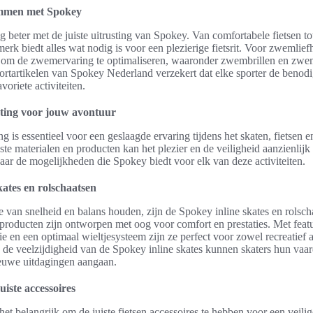
emmen met Spokey
g beter met de juiste uitrusting van Spokey. Van comfortabele fietsen to
merk biedt alles wat nodig is voor een plezierige fietsrit. Voor zwemlief
en om de zwemervaring te optimaliseren, waaronder zwembrillen en zwe
sportartikelen van Spokey Nederland verzekert dat elke sporter de benodi
voriete activiteiten.
sting voor jouw avontuur
ing is essentieel voor een geslaagde ervaring tijdens het skaten, fietse
ste materialen en producten kan het plezier en de veiligheid aanzienlij
aar de mogelijkheden die Spokey biedt voor elk van deze activiteiten.
kates en rolschaatsen
 van snelheid en balans houden, zijn de Spokey inline skates en rolsch
producten zijn ontworpen met oog voor comfort en prestaties. Met featu
ie en een optimaal wieltjesysteem zijn ze perfect voor zowel recreatief a
 de veelzijdigheid van de Spokey inline skates kunnen skaters hun vaa
ieuwe uitdagingen aangaan.
uiste accessoires
s het belangrijk om de juiste fietsen accessoires te hebben voor een veili