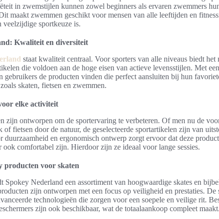
ëteit in zwemstijlen kunnen zowel beginners als ervaren zwemmers hu
Dit maakt zwemmen geschikt voor mensen van alle leeftijden en fitness
 veelzijdige sportkeuze is.
d: Kwaliteit en diversiteit
erland
staat kwaliteit centraal. Voor sporters van alle niveaus biedt he
rtikelen die voldoen aan de hoge eisen van actieve levensstijlen. Met ee
n gebruikers de producten vinden die perfect aansluiten bij hun favoriet
, zoals skaten, fietsen en zwemmen.
oor elke activiteit
 zijn ontworpen om de sportervaring te verbeteren. Of men nu de voor
k of fietsen door de natuur, de geselecteerde sportartikelen zijn van uits
r duurzaamheid en ergonomisch ontwerp zorgt ervoor dat deze producte
 ook comfortabel zijn. Hierdoor zijn ze ideaal voor lange sessies.
y producten voor skaten
edt Spokey Nederland een assortiment van hoogwaardige skates en bijb
producten zijn ontworpen met een focus op veiligheid en prestaties. De 
avanceerde technologieën die zorgen voor een soepele en veilige rit. B
schermers zijn ook beschikbaar, wat de totaalaankoop compleet maakt