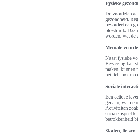
Fysieke gezondh
De voordelen act
gezondheid. Reg
bevordert een go
bloeddruk. Daarna
worden, wat de a
Mentale voorde
Naast fysieke vo
Beweging kan str
maken, kunnen me
het lichaam, ma
Sociale interact
Een actieve leve
gedaan, wat de m
Activiteiten zoa
sociale aspect ka
betrokkenheid bij
Skaten, fietsen