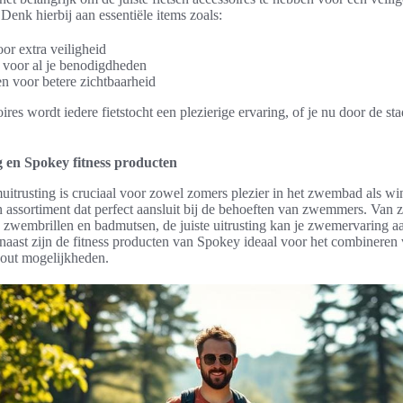
 Denk hierbij aan essentiële items zoals:
r extra veiligheid
 voor al je benodigdheden
n voor betere zichtbaarheid
res wordt iedere fietstocht een plezierige ervaring, of je nu door de stad
 en Spokey fitness producten
trusting is cruciaal voor zowel zomers plezier in het zwembad als win
 assortiment dat perfect aansluit bij de behoeften van zwemmers. Van
s zwembrillen en badmutsen, de juiste uitrusting kan je zwemervaring aa
rnaast zijn de fitness producten van Spokey ideaal voor het combiner
out mogelijkheden.