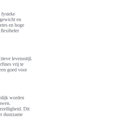
 fysieke
 gewicht en
betes en hoge
flexibeler
ieve levensstijl.
ines vrij te
leen goed voor
enlijk worden
ouwen.
zelligheid. Dit
eer duurzame