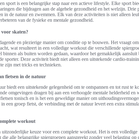
n sport is een belangrijke stap naar een actieve lifestyle. Elke sport bi
aringen die bijdragen aan de algehele gezondheid en het welzijn. Drie 
sen in de natuur en zwemmen. Elk van deze activiteiten is niet alleen le
 verbeteren van de fysieke en mentale gezondheid.
 voor skaten?
tdagende en plezierige manier om conditie op te bouwen. Het vraagt om
racht, wat resulteert in een volledige workout die verschillende spiergr
 binnen als buiten worden gedaan, waardoor het gemakkelijk aansluit 
 sporter. Deze activiteit biedt niet alleen een uitstekende cardio-train
te zijn met tricks en technieken.
n fietsen in de natuur
tuur biedt een uitstekende gelegenheid om te ontspannen en tot rust te k
rende omgevingen dragen bij aan een verhoogde mentale helderheid en w
fietsen tonisch en is het een geweldige manier om uithoudingsvermog
in een groep fietst, de verbinding met de natuur levert een extra stimu
omplete workout
itzonderlijke keuze voor een complete workout. Het is een volledige
 die alle belangrijke spiergroepen aanspreekt zonder veel belasting op 