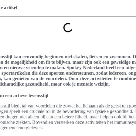
 artikel
ensstijl kan eenvoudig beginnen met skaten, fietsen en zwemmen. De
een de mogelijkheid om fit te blijven, maar zijn ook een geweldige 
en en nieuwe vrienden te maken. Spokey Nederland heeft een uitge
 sportartikelen die deze sporten ondersteunen, zodat iedereen, on
, kan genieten van de voordelen. Door deze activiteiten te combin
e lichamelijke gezondheid, maar ook je mentale welzijn.
 een actieve levensstijl
nsstijl biedt tal van voordelen die zowel het lichaam als de geest ten g
en speelt een cruciale rol in de bevordering van fysieke gezondheid. 
en dragen niet alleen bij aan een betere fitheid, maar helpen ook bij h
ronische ziekten. Bovendien versterken deze activiteiten het immuunsy
lgemene energielevels.