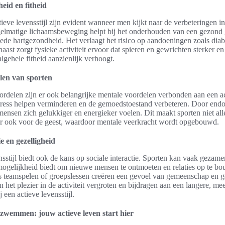
eid en fitheid
ieve levensstijl zijn evident wanneer men kijkt naar de verbeteringen in
elmatige lichaamsbeweging helpt bij het onderhouden van een gezond
ede hartgezondheid. Het verlaagt het risico op aandoeningen zoals dia
ast zorgt fysieke activiteit ervoor dat spieren en gewrichten sterker en 
lgehele fitheid aanzienlijk verhoogt.
len van sporten
ordelen zijn er ook belangrijke mentale voordelen verbonden aan een act
ess helpen verminderen en de gemoedstoestand verbeteren. Door endorf
nsen zich gelukkiger en energieker voelen. Dit maakt sporten niet al
ar ook voor de geest, waardoor mentale veerkracht wordt opgebouwd.
ie en gezelligheid
nsstijl biedt ook de kans op sociale interactie. Sporten kan vaak gezam
ogelijkheid biedt om nieuwe mensen te ontmoeten en relaties op te b
ls teamspelen of groepslessen creëren een gevoel van gemeenschap en ge
n het plezier in de activiteit vergroten en bijdragen aan een langere, m
 een actieve levensstijl.
, zwemmen: jouw actieve leven start hier