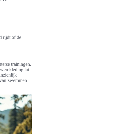
 rijdt of de
terse trainingen.
 zwemkleding tot
nzienlijk
en van zwemmen