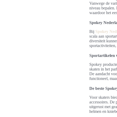
Vanwege de vari
niveau bepalen. 
waardoor het een
Spokey Nederlan
Bij
Spokey Ned
scala aan sporta
diversiteit kunne
sportactiviteiten
Sportartikelen v
Spokey producten
skaten in het par
De aandacht voo
functioneel, maar
De beste Spoke
Voor skaters bi
accessoires. De 
uitgerust met ge
helmen en kniebe