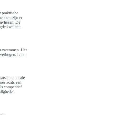
t praktische
hebbers zijn er
mvliezen. De
gde kwaliteit
n en zwemmen. Het
k verhogen. Laten
aatsen de ideale
res zoals een
ls competitief
rdigheden
ge en