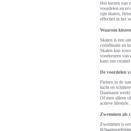
Het kiezen van ee
voordelen en erv
zijn skaten, fiet
effectief in het
Waarom kiezen
Skaten is een ui
coördinatie en k
Skaten kan zowel
voorkeuren van de
kans om creatief 
De voordelen va
Fietsen in de na
lucht en schitte
Daarnaast werkt 
Of men alleen of 
actieve lifestyle.
Zwemmen als c
Zwemmen is een u
lichaamsoefening