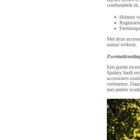
comfortabele rit.
Helmen voo
Rugtassen
Fietslampe
Met deze accessoi
natuur verkent.
Zwemuitrusting
Een goede zwemui
Spokey biedt een
accessoires zoal
verbeteren. Daa
met andere work