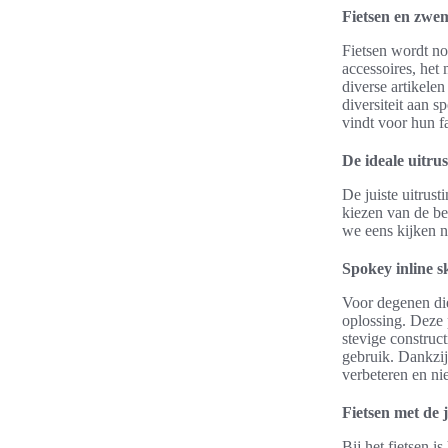
Fietsen en zw
Fietsen wordt no
accessoires, het 
diverse artikel
diversiteit aan 
vindt voor hun fa
De ideale uitru
De juiste uitrust
kiezen van de be
we eens kijken n
Spokey inline s
Voor degenen die
oplossing. Deze 
stevige construct
gebruik. Dankzij
verbeteren en n
Fietsen met de j
Bij het fietsen i