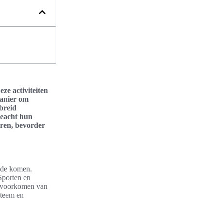
ze activiteiten
manier om
breid
geacht hun
eren, bevorder
oede komen.
Sporten en
et voorkomen van
steem en