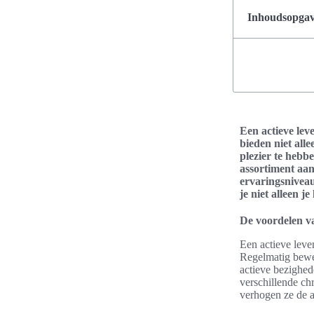
Inhoudsopgave
Een actieve lev
bieden niet all
plezier te hebb
assortiment aan
ervaringsniveau
je niet alleen j
De voordelen van
Een actieve leve
Regelmatig beweg
actieve bezighed
verschillende ch
verhogen ze de a