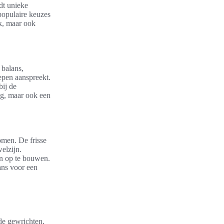
edt unieke
populaire keuzes
uk, maar ook
 balans,
oepen aanspreekt.
bij de
ing, maar ook een
omen. De frisse
elzijn.
en op te bouwen.
lans voor een
de gewrichten.