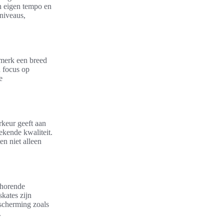
n eigen tempo en
niveaus,
t merk een breed
n focus op
e
keur geeft aan
tekende kwaliteit.
n niet alleen
ehorende
skates zijn
escherming zoals
.