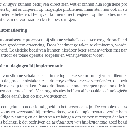
ta-analyse
kunnen bedrijven direct zien wat er binnen hun logistieke pr
leen bij het anticiperen op mogelijke problemen, maar stelt hen ook in s
beter te beheren. Bedrijven kunnen direct reageren op fluctuaties in de 
satie van de voorraad en kostenbesparingen.
utomatisering
utomatiseerde processen bij slimme schakelkasten verhoogt de snelheid
an goederenverwerking. Door handmatige taken te elimineren, wordt d
eterd. Logistieke bedrijven kunnen hierdoor beter samenwerken met par
ardoor de totale operatie soepeler en winstgevender wordt.
e uitdagingen bij implementatie
 van slimme schakelkasten in de logistieke sector brengt verschillende
n de grootste obstakels zijn de
hoge initiële investeringskosten
, die bed
e overstap te maken. Naast de financiële onderwerpen speelt ook de in
en een cruciale rol. Veel organisaties hebben al bepaalde technologieën
adloos aansluiten op nieuwe systemen.
 een gebrek aan deskundigheid in het personeel zijn. De complexiteit v
t soms tot weerstand bij medewerkers, wat de implementatie verder bemoe
ldige planning en de inzet van trainingen om ervoor te zorgen dat het 
is belangrijk dat bedrijven de
uitdagingen van implementatie
goed begri