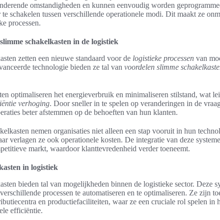
randerende omstandigheden en kunnen eenvoudig worden geprogramm
 te schakelen tussen verschillende operationele modi. Dit maakt ze on
ke processen.
slimme schakelkasten in de logistiek
asten zetten een nieuwe standaard voor de
logistieke processen
van mod
vanceerde technologie bieden ze tal van
voordelen slimme schakelkast
n optimaliseren het energieverbruik en minimaliseren stilstand, wat lei
ciëntie verhoging
. Door sneller in te spelen op veranderingen in de vra
eraties beter afstemmen op de behoeften van hun klanten.
elkasten nemen organisaties niet alleen een stap vooruit in hun techno
ar verlagen ze ook operationele kosten. De integratie van deze systeme
mpetitieve markt, waardoor klanttevredenheid verder toeneemt.
asten in logistiek
sten bieden tal van mogelijkheden binnen de logistieke sector. Deze
verschillende processen te automatiseren en te optimaliseren. Ze zijn to
ibutiecentra en productiefaciliteiten, waar ze een cruciale rol spelen in 
le efficiëntie.