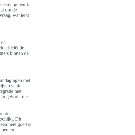
ocessen gebeurt.
taat om de
vraag, wat leidt
 en
e efficiëntie
tners binnen de
 uitdagingen met
rijven vaak
tegratie met
 in gebruik die
an de
ilijkt. Dit
personeel goed is
jpen en