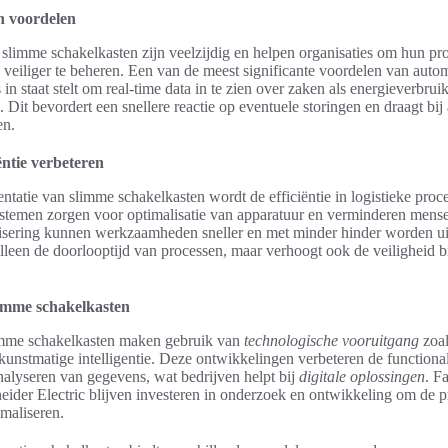
n voordelen
slimme schakelkasten zijn veelzijdig en helpen organisaties om hun pr
veiliger te beheren. Een van de meest significante voordelen van automa
n staat stelt om real-time data in te zien over zaken als energieverbrui
 Dit bevordert een snellere reactie op eventuele storingen en draagt bij
en.
ëntie verbeteren
tatie van slimme schakelkasten wordt de efficiëntie in logistieke pro
temen zorgen voor optimalisatie van apparatuur en verminderen mensel
isering kunnen werkzaamheden sneller en met minder hinder worden ui
alleen de doorlooptijd van processen, maar verhoogt ook de veiligheid 
limme schakelkasten
limme schakelkasten maken gebruik van
technologische vooruitgang
zoal
kunstmatige intelligentie. Deze ontwikkelingen verbeteren de functionali
alyseren van gegevens, wat bedrijven helpt bij
digitale oplossingen
. F
ider Electric blijven investeren in onderzoek en ontwikkeling om de p
imaliseren.