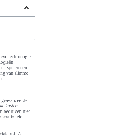
ieve technologie
logieën
 en spelen een
ning van slimme
or.
t geavanceerde
kelkasten
n bedrijven niet
operationele
iale rol. Ze