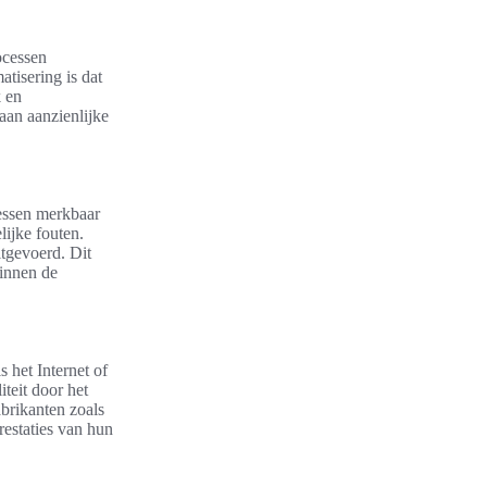
ocessen
tisering is dat
k en
 aan aanzienlijke
cessen merkbaar
ijke fouten.
tgevoerd. Dit
binnen de
s het Internet of
teit door het
abrikanten zoals
restaties van hun