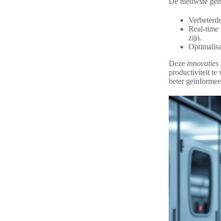
De nieuwste gene
Verbeterde
Real-time 
zijn.
Optimalisa
Deze
innovaties
productiviteit t
beter geïnformee