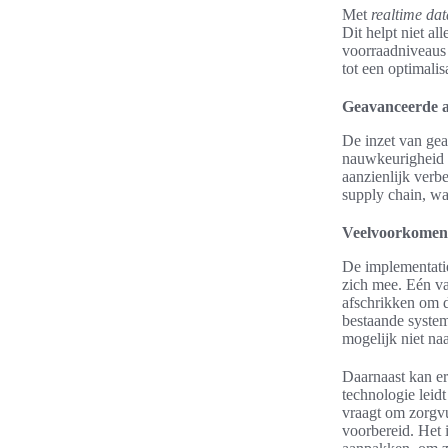
Met
realtime da
Dit helpt niet al
voorraadniveaus 
tot een optimali
Geavanceerde a
De inzet van gea
nauwkeurigheid v
aanzienlijk verb
supply chain, wa
Veelvoorkomend
De implementatie
zich mee. Eén va
afschrikken om d
bestaande system
mogelijk niet na
Daarnaast kan er
technologie leid
vraagt om zorgvu
voorbereid. Het 