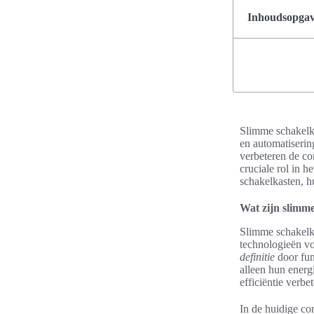
Inhoudsopgave
Slimme schakelka
en automatiserin
verbeteren de co
cruciale rol in h
schakelkasten, h
Wat zijn slimm
Slimme schakelk
technologieën vo
definitie
door fun
alleen hun energ
efficiëntie verbe
In de huidige co