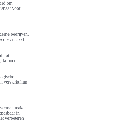
eerd om
misbaar voor
erne bedrijven.
en
die cruciaal
dt tot
ag, kunnen
logische
n versterkt hun
 systemen maken
epasbaar in
het verbeteren