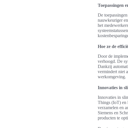
Toepassingen e
De toepassingen 
nauwkeuriger en 
het medewerkers i
systeemstatussen.
kostenbesparing
Hoe ze de effici
Door de implemen
verhoogd. De sys
Dankzij automat
vermindert niet 
werkomgeving.
Innovaties in s
Innovaties in s
Things (IoT) en 
verzamelen en an
Siemens en Schne
producten te opt