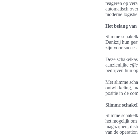
reageren op ve
automatisch over
moderne logistie
Het belang van 
Slimme schakelk
Dankzij hun gea
zijn voor succes.
Deze schakelkaste
aanzienlijke
effi
bedrijven hun op
Met slimme schak
ontwikkeling, ma
positie in de co
Slimme schakelk
Slimme schakelka
het mogelijk om 
magazijnen, distr
van de operatione