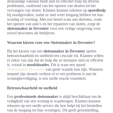
deskundige vakman biedt snel en effectief hulp bij diverse
problemen, variërend van het openen van deuren tot het
vervangen van sloten. Klanten kunnen rekenen op
spoedhulp
bij noodgevallen, zodat ze snel weer toegang hebben tot hun
woning of voertuig. Met een breed scala aan diensten, zoals
het openen van auto’s en het repareren van sloten, zorgt de
slotenmaker in Deventer
voor een veilige omgeving voor
zowel bewoners als bedrijven.
Waarom kiezen voor een Slotenmaker in Deventer?
Bij het kiezen van een
slotenmaker in Deventer
spelen
betrouwbaarheid en snelheid een cruciale rol. Klanten willen
er zeker van zijn dat de hulp die ze inroepen snel en efficiënt
is, vooral in
noodsituaties
. Dit is waar een spoed
slotenmaker Deventer
van grote waarde kan zijn. Wanneer
iemand zijn sleutels verliest of er een probleem is met de
woningbeveiliging, is een snelle reactie essentieel.
Betrouwbaarheid en snelheid
Een
professionele slotenmaker
is altijd beschikbaar om de
veiligheid van een woning te waarborgen. Klanten kunnen
rekenen op een snelle service die hen helpt bij het herstellen
van de toegang tot hun woningen. Dit geeft geruststelling,