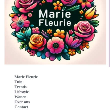
Marie Fleurie
Tuin
Trends
Lifestyle
Wonen
Over ons
Contact