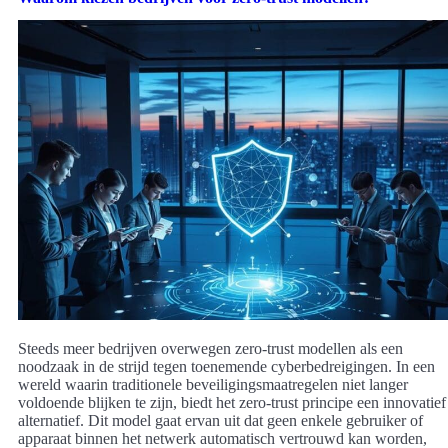
Steeds meer bedrijven overwegen zero-trust modellen als een
noodzaak in de strijd tegen toenemende cyberbedreigingen. In een
wereld waarin traditionele beveiligingsmaatregelen niet langer
voldoende blijken te zijn, biedt het zero-trust principe een innovatief
alternatief. Dit model gaat ervan uit dat geen enkele gebruiker of
apparaat binnen het netwerk automatisch vertrouwd kan worden,