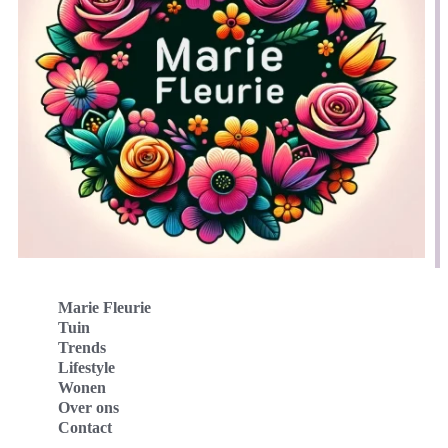
Marie Fleurie
Tuin
Trends
Lifestyle
Wonen
Over ons
Contact