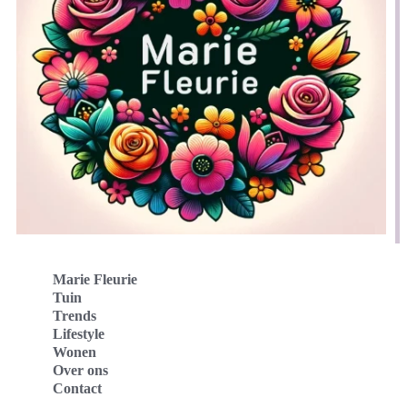
Marie Fleurie
Tuin
Trends
Lifestyle
Wonen
Over ons
Contact