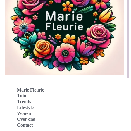
Marie Fleurie
Tuin
Trends
Lifestyle
Wonen
Over ons
Contact