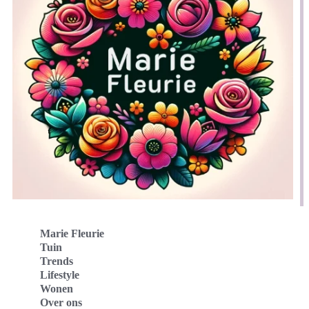
Marie Fleurie
Tuin
Trends
Lifestyle
Wonen
Over ons