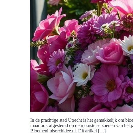
In de prachtige stad Utrecht is het gemakkelijk om bloe
maar ook afgestemd op de mooiste seizoenen van het ja
Bloemenhuisorchidee.nl. Dit artikel […]