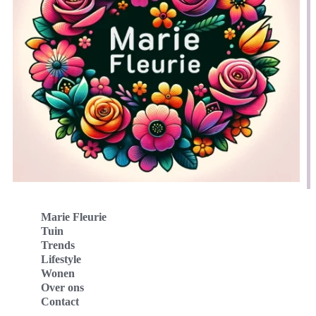
Marie Fleurie
Tuin
Trends
Lifestyle
Wonen
Over ons
Contact