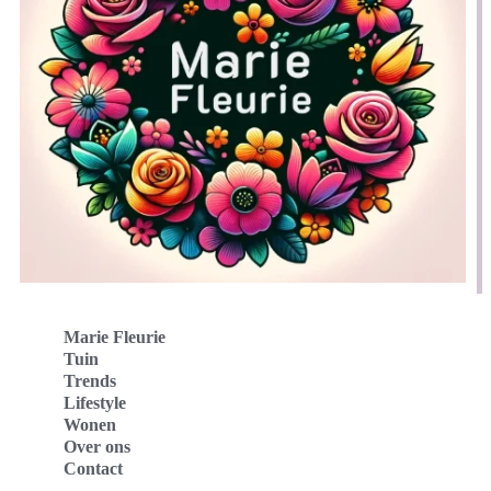
Marie Fleurie
Tuin
Trends
Lifestyle
Wonen
Over ons
Contact