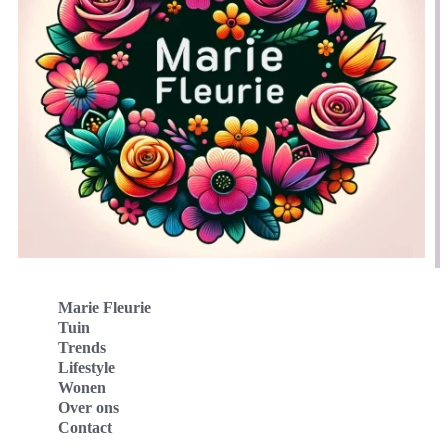
Marie Fleurie
Tuin
Trends
Lifestyle
Wonen
Over ons
Contact