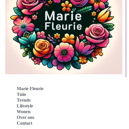
Marie Fleurie
Tuin
Trends
Lifestyle
Wonen
Over ons
Contact