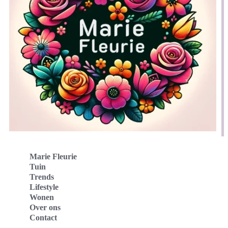
Marie Fleurie
Tuin
Trends
Lifestyle
Wonen
Over ons
Contact