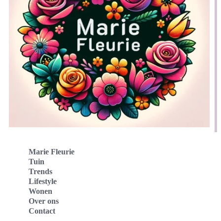
Marie Fleurie
Tuin
Trends
Lifestyle
Wonen
Over ons
Contact