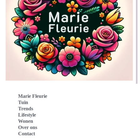
Marie Fleurie
Tuin
Trends
Lifestyle
Wonen
Over ons
Contact