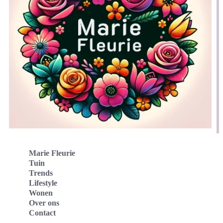
Marie Fleurie
Tuin
Trends
Lifestyle
Wonen
Over ons
Contact