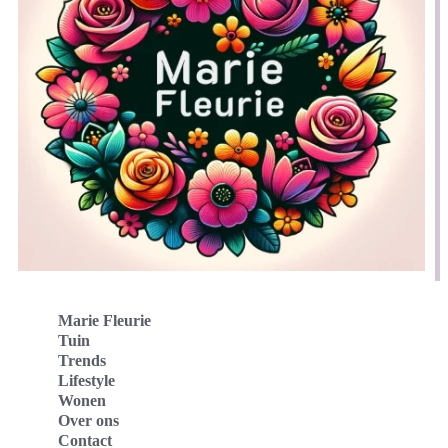
Marie Fleurie
Tuin
Trends
Lifestyle
Wonen
Over ons
Contact