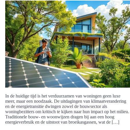
In de huidige tijd is het verduurzamen van woningen geen luxe
meer, maar een noodzaak. De uitdagingen van klimaatverandering
en de energietransitie dwingen zowel de bouwsector als
woningbezitters om kritisch te kijken naar hun impact op het milieu.
Traditionele bouw- en woonwijzen dragen bij aan een hoog
energieverbruik en de uitstoot van broeikasgassen, wat de […]