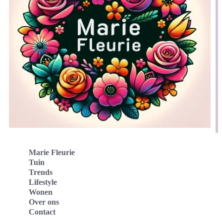
Marie Fleurie
Tuin
Trends
Lifestyle
Wonen
Over ons
Contact