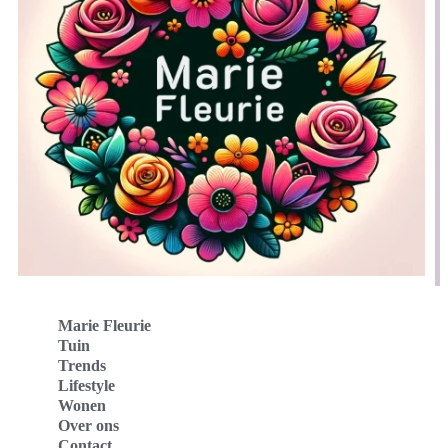
Marie Fleurie
Tuin
Trends
Lifestyle
Wonen
Over ons
Contact