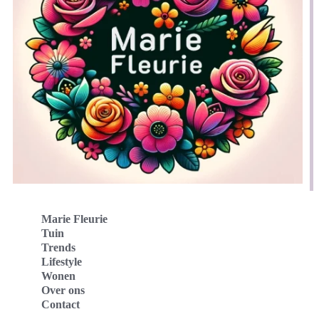
Marie Fleurie
Tuin
Trends
Lifestyle
Wonen
Over ons
Contact