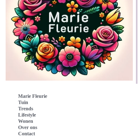
Marie Fleurie
Tuin
Trends
Lifestyle
Wonen
Over ons
Contact