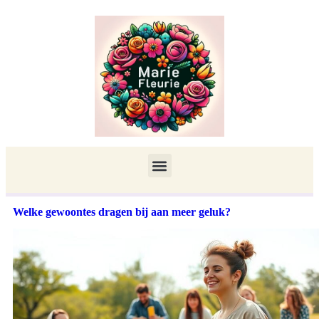
Welke gewoontes dragen bij aan meer geluk?