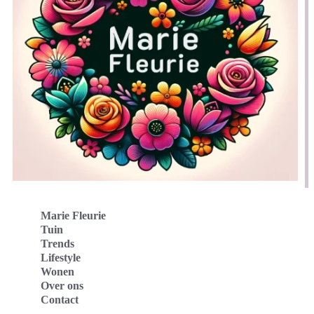
Marie Fleurie
Tuin
Trends
Lifestyle
Wonen
Over ons
Contact