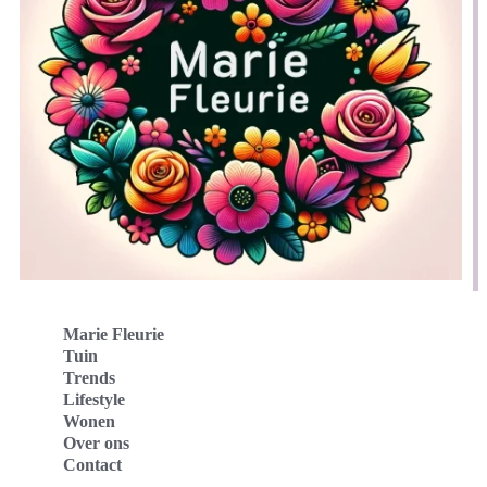
Marie Fleurie
Tuin
Trends
Lifestyle
Wonen
Over ons
Contact