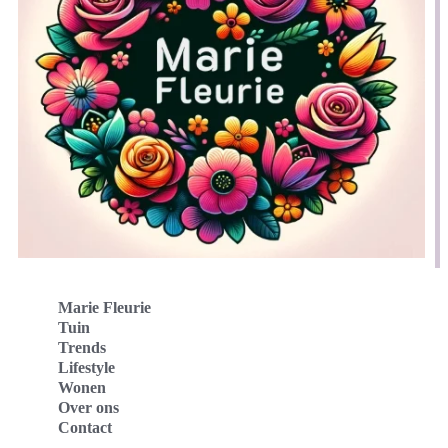
Marie Fleurie
Tuin
Trends
Lifestyle
Wonen
Over ons
Contact