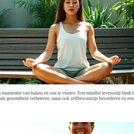
m momenten van balans en rust te vinden. Een mindful levensstijl biedt
e gezondheid verbeteren, maar ook zelfbewustzijn bevorderen en een po