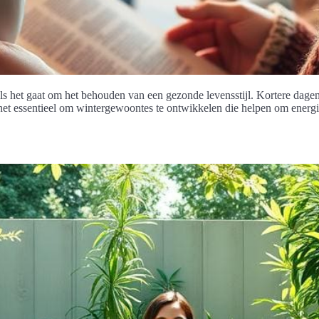
 het gaat om het behouden van een gezonde levensstijl. Kortere dagen 
 het essentieel om wintergewoontes te ontwikkelen die helpen om energi