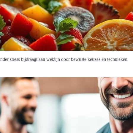
der stress bijdraagt aan welzijn door bewuste keuzes en technieken.