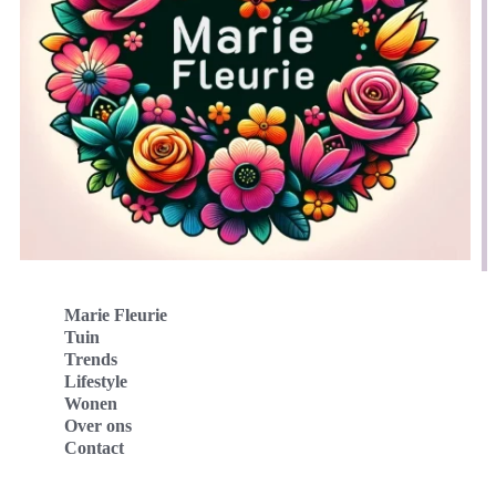
Marie Fleurie
Tuin
Trends
Lifestyle
Wonen
Over ons
Contact