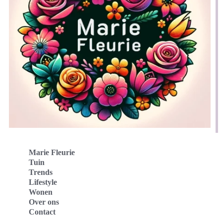
Marie Fleurie
Tuin
Trends
Lifestyle
Wonen
Over ons
Contact