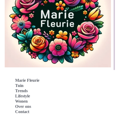
Marie Fleurie
Tuin
Trends
Lifestyle
Wonen
Over ons
Contact