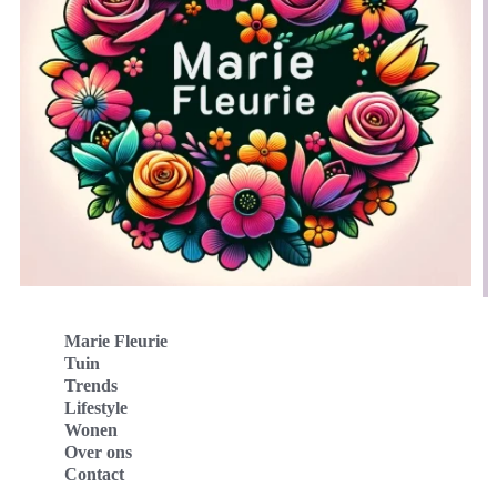
Marie Fleurie
Tuin
Trends
Lifestyle
Wonen
Over ons
Contact