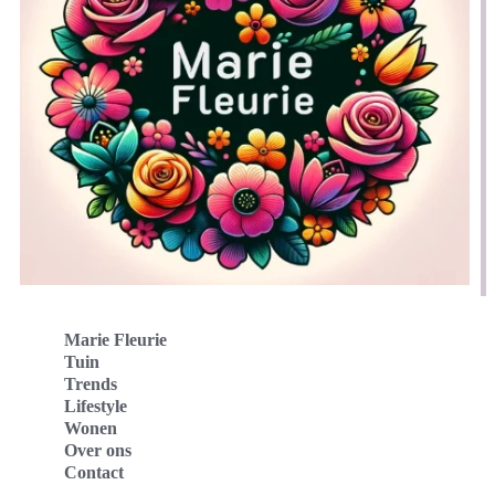
Marie Fleurie
Tuin
Trends
Lifestyle
Wonen
Over ons
Contact