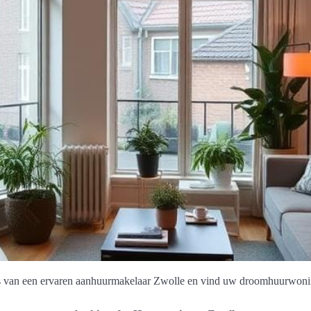
s van een ervaren aanhuurmakelaar Zwolle en vind uw droomhuurwonin