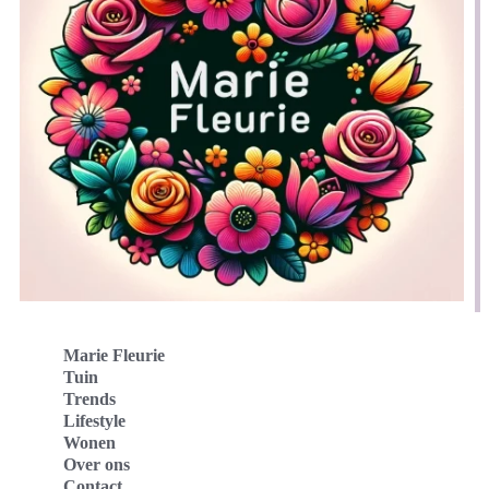
Marie Fleurie
Tuin
Trends
Lifestyle
Wonen
Over ons
Contact