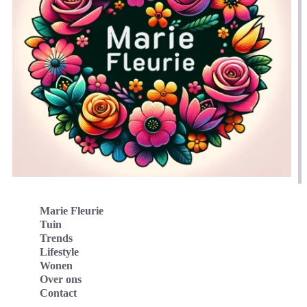
Marie Fleurie
Tuin
Trends
Lifestyle
Wonen
Over ons
Contact