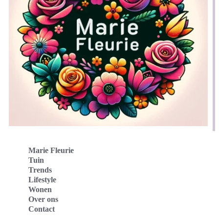
Marie Fleurie
Tuin
Trends
Lifestyle
Wonen
Over ons
Contact